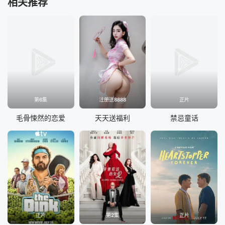
相关推荐
第6集
注册送8888
正片
毛骨悚然的恋爱
天天送福利
禁忌童话
正片
第2集
正片