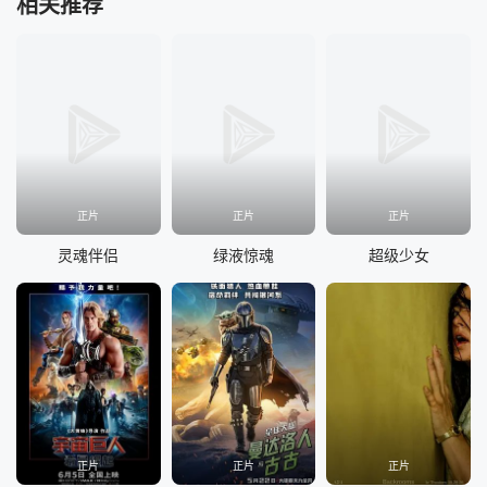
相关推荐
正片
正片
正片
灵魂伴侣
绿液惊魂
超级少女
正片
正片
正片