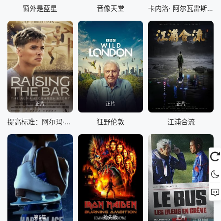
窗外是蓝星
音像天堂
卡内洛· 阿尔瓦雷斯 vs 特伦斯·克劳福德
正片
正片
正片
提高标准：阿尔玛·理查兹的故事
狂野伦敦
江浦合流
第5集
抢先版
正片