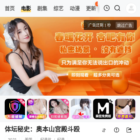
30
首页
电影
剧集
综艺
动漫
更新
热榜
APP
我的观影记录
体坛秘史：奥本山宫殿斗殴
正片
清空
体坛秘史：奥本山宫殿斗殴
2021
美国
纪录片
/
纪录