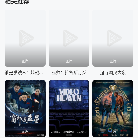
相关推荐
正片
正片
正片
谁是掌镜人：越战经典照片之谜
巫师：拉各斯万岁
追寻幽灵大象
正片
正片
正片