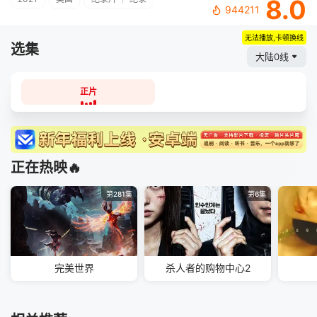
8.0
944211
无法播放,卡顿换线
选集
大陆0线
正片
正在热映🔥
第281集
第6集
完美世界
杀人者的购物中心2