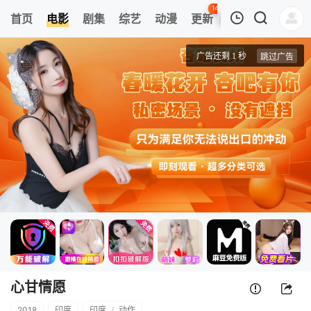
143
首页
电影
剧集
综艺
动漫
更新
热榜
APP
我的观影记录
心甘情愿
正片
清空
心甘情愿
2018
印度
印度
/
动作